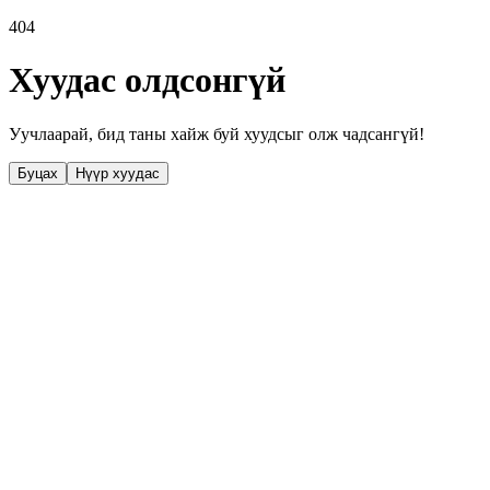
404
Хуудас олдсонгүй
Уучлаарай, бид таны хайж буй хуудсыг олж чадсангүй!
Буцах
Нүүр хуудас