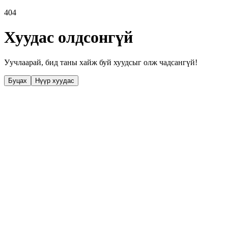
404
Хуудас олдсонгүй
Уучлаарай, бид таны хайж буй хуудсыг олж чадсангүй!
Буцах
Нүүр хуудас