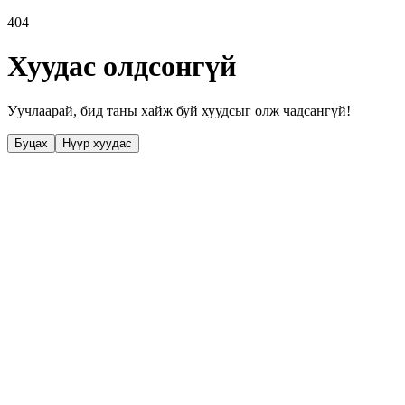
404
Хуудас олдсонгүй
Уучлаарай, бид таны хайж буй хуудсыг олж чадсангүй!
Буцах
Нүүр хуудас