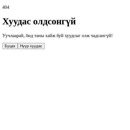
404
Хуудас олдсонгүй
Уучлаарай, бид таны хайж буй хуудсыг олж чадсангүй!
Буцах
Нүүр хуудас